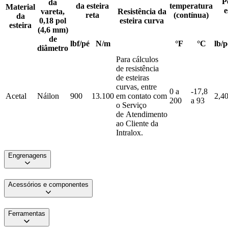
P
da
da esteira
temperatura
Material
e
vareta,
Resistência da
reta
(contínua)
da
0,18 pol
esteira curva
esteira
(4,6 mm)
de
lbf/pé
N/m
°F
°C
lb/p
diâmetro
Para cálculos
de resistência
de esteiras
curvas, entre
0 a
-17,8
Acetal
Náilon
900
13.100
em contato com
2,4
200
a 93
o Serviço
de Atendimento
ao Cliente da
Intralox.
Engrenagens
Acessórios e componentes
Ferramentas