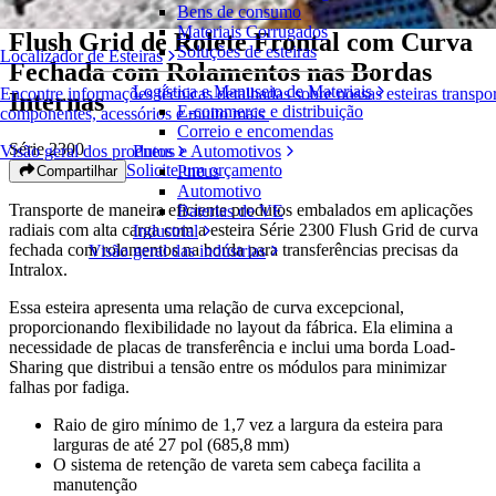
Bens de consumo
Materiais Corrugados
Flush Grid de Rolete Frontal com Curva
Soluções de esteiras
Localizador de Esteiras
Fechada com Rolamentos nas Bordas
Logística e Manuseio de Materiais
Encontre informações técnicas detalhadas sobre nossas esteiras transpo
Internas
E-commerce e distribuição
componentes, acessórios e muito mais
Correio e encomendas
Série 2300
Pneus e Automotivos
Visão geral dos produtos
Solicite um orçamento
Pneus
Compartilhar
Automotivo
Transporte de maneira eficiente produtos embalados em aplicações
Baterias de VE
radiais com alta carga com a esteira Série 2300 Flush Grid de curva
Industrial
fechada com rolamentos na borda para transferências precisas da
Visão geral das indústrias
Intralox.
Essa esteira apresenta uma relação de curva excepcional,
proporcionando flexibilidade no layout da fábrica. Ela elimina a
necessidade de placas de transferência e inclui uma borda Load-
Sharing que distribui a tensão entre os módulos para minimizar
falhas por fadiga.
Raio de giro mínimo de 1,7 vez a largura da esteira para
larguras de até 27 pol (685,8 mm)
O sistema de retenção de vareta sem cabeça facilita a
manutenção