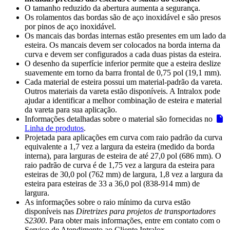
O tamanho reduzido da abertura aumenta a segurança.
Os rolamentos das bordas são de aço inoxidável e são presos
por pinos de aço inoxidável.
Os mancais das bordas internas estão presentes em um lado da
esteira. Os mancais devem ser colocados na borda interna da
curva e devem ser configurados a cada duas pistas da esteira.
O desenho da superfície inferior permite que a esteira deslize
suavemente em torno da barra frontal de 0,75 pol (19,1 mm).
Cada material de esteira possui um material-padrão da vareta.
Outros materiais da vareta estão disponíveis. A Intralox pode
ajudar a identificar a melhor combinação de esteira e material
da vareta para sua aplicação.
Informações detalhadas sobre o material são fornecidas no
Linha de produtos
.
Projetada para aplicações em curva com raio padrão da curva
equivalente a 1,7 vez a largura da esteira (medido da borda
interna), para larguras de esteira de até 27,0 pol (686 mm). O
raio padrão de curva é de 1,75 vez a largura da esteira para
esteiras de 30,0 pol (762 mm) de largura, 1,8 vez a largura da
esteira para esteiras de 33 a 36,0 pol (838-914 mm) de
largura.
As informações sobre o raio mínimo da curva estão
disponíveis nas
Diretrizes para projetos de transportadores
S2300
. Para obter mais informações, entre em contato com o
Serviço de Atendimento ao Cliente Intralox.