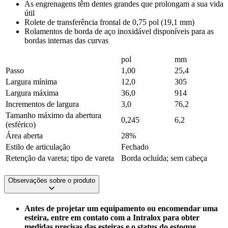
As engrenagens têm dentes grandes que prolongam a sua vida
útil
Rolete de transferência frontal de 0,75 pol (19,1 mm)
Rolamentos de borda de aço inoxidável disponíveis para as
bordas internas das curvas
pol
mm
Passo
1,00
25,4
Largura mínima
12,0
305
Largura máxima
36,0
914
Incrementos de largura
3,0
76,2
Tamanho máximo da abertura
0,245
6,2
(esférico)
Área aberta
28%
Estilo de articulação
Fechado
Retenção da vareta; tipo de vareta
Borda ocluída; sem cabeça
Observações sobre o produto
Antes de projetar um equipamento ou encomendar uma
esteira, entre em contato com a Intralox para obter
medidas precisas das esteiras e o status do estoque.