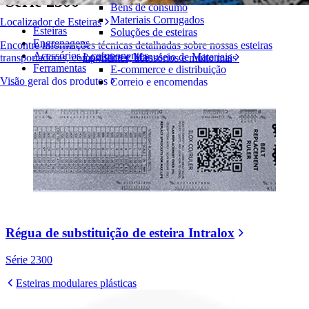
Série 2300
Bens de consumo
Materiais Corrugados
Localizador de Esteiras
Esteiras
Soluções de esteiras
Engrenagens
Encontre informações técnicas detalhadas sobre nossas esteiras
Acessórios e componentes
Logística e Manuseio de Materiais
transportadoras, componentes, acessórios e muito mais
Ferramentas
E-commerce e distribuição
Visão geral dos produtos
Correio e encomendas
Pneus e Automotivos
Pneus
Automotivo
Baterias de VE
Industrial
Visão geral das indústrias
Régua de substituição de esteira Intralox
Série 2300
Esteiras modulares plásticas