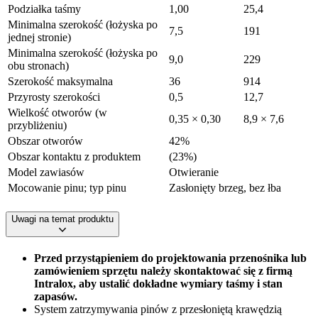
Podziałka taśmy
1,00
25,4
Minimalna szerokość (łożyska po
7,5
191
jednej stronie)
Minimalna szerokość (łożyska po
9,0
229
obu stronach)
Szerokość maksymalna
36
914
Przyrosty szerokości
0,5
12,7
Wielkość otworów (w
0,35 × 0,30
8,9 × 7,6
przybliżeniu)
Obszar otworów
42%
Obszar kontaktu z produktem
(23%)
Model zawiasów
Otwieranie
Mocowanie pinu; typ pinu
Zasłonięty brzeg, bez łba
Uwagi na temat produktu
Przed przystąpieniem do projektowania przenośnika lub
zamówieniem sprzętu należy skontaktować się z firmą
Intralox, aby ustalić dokładne wymiary taśmy i stan
zapasów.
System zatrzymywania pinów z przesłoniętą krawędzią