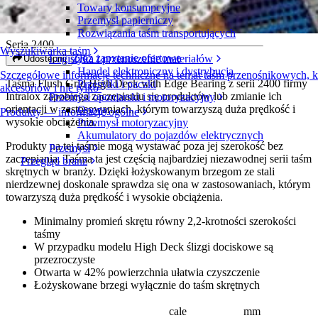
Towary konsumpcyjne
Flush Grid High Deck with Edge Bearing
Przemysł papierniczy
Rozwiązania taśm transportujących
Seria 2400
Wyszukiwarka taśm
Złóż zapytanie ofertowe
Logistyka i przenoszenie materiałów
Udostępnij
Handel elektroniczny i dystrybucja
Szczegółowe informacje techniczne na temat taśm przenośnikowych,
Taśma Flush Grid High Deck with Edge Bearing z serii 2400 firmy
Przesyłki i paczki
akcesoriów i nie tylko
Intralox zapobiega zaczepianiu się produktów lub zmianie ich
Przemysł oponiarski i motoryzacyjny
orientacji w zastosowaniach, którym towarzyszą duża prędkość i
Opony
Produkty — informacje ogólne
wysokie obciążenia.
Przemysł motoryzacyjny
Akumulatory do pojazdów elektrycznych
Produkty na tej taśmie mogą wystawać poza jej szerokość bez
Przemysł
zaczepiania. Taśma ta jest częścią najbardziej niezawodnej serii taśm
Przegląd branż
skrętnych w branży. Dzięki łożyskowanym brzegom ze stali
nierdzewnej doskonale sprawdza się ona w zastosowaniach, którym
towarzyszą duża prędkość i wysokie obciążenia.
Minimalny promień skrętu równy 2,2-krotności szerokości
taśmy
W przypadku modelu High Deck ślizgi dociskowe są
przezroczyste
Otwarta w 42% powierzchnia ułatwia czyszczenie
Łożyskowane brzegi wyłącznie do taśm skrętnych
cale
mm