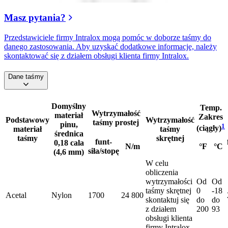
Masz pytania?
Przedstawiciele firmy Intralox mogą pomóc w doborze taśmy do
danego zastosowania. Aby uzyskać dodatkowe informacje, należy
skontaktować się z działem obsługi klienta firmy Intralox.
Dane taśmy
Domyślny
Temp.
Wytrzymałość
materiał
Zakres
Podstawowy
Wytrzymałość
taśmy prostej
pinu,
1
(ciągły)
materiał
taśmy
średnica
taśmy
skrętnej
funt-
0,18 cala
N/m
°F
°C
siła/stopę
(4,6 mm)
W celu
obliczenia
wytrzymałości
Od
Od
taśmy skrętnej
0
-18
Acetal
Nylon
1700
24 800
skontaktuj się
do
do
z działem
200
93
obsługi klienta
firmy Intralox.