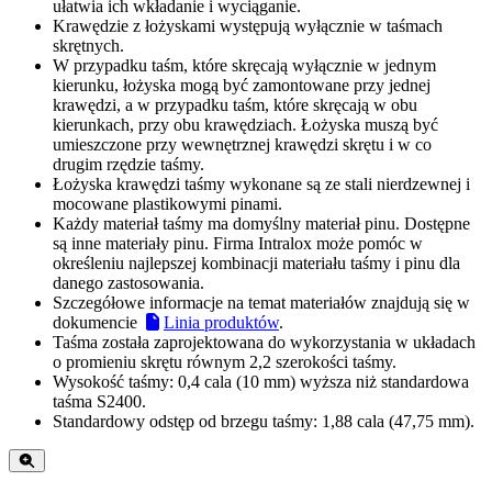
ułatwia ich wkładanie i wyciąganie.
Krawędzie z łożyskami występują wyłącznie w taśmach
skrętnych.
W przypadku taśm, które skręcają wyłącznie w jednym
kierunku, łożyska mogą być zamontowane przy jednej
krawędzi, a w przypadku taśm, które skręcają w obu
kierunkach, przy obu krawędziach. Łożyska muszą być
umieszczone przy wewnętrznej krawędzi skrętu i w co
drugim rzędzie taśmy.
Łożyska krawędzi taśmy wykonane są ze stali nierdzewnej i
mocowane plastikowymi pinami.
Każdy materiał taśmy ma domyślny materiał pinu. Dostępne
są inne materiały pinu. Firma Intralox może pomóc w
określeniu najlepszej kombinacji materiału taśmy i pinu dla
danego zastosowania.
Szczegółowe informacje na temat materiałów znajdują się w
dokumencie
Linia produktów
.
Taśma została zaprojektowana do wykorzystania w układach
o promieniu skrętu równym 2,2 szerokości taśmy.
Wysokość taśmy: 0,4 cala (10 mm) wyższa niż standardowa
taśma S2400.
Standardowy odstęp od brzegu taśmy: 1,88 cala (47,75 mm).