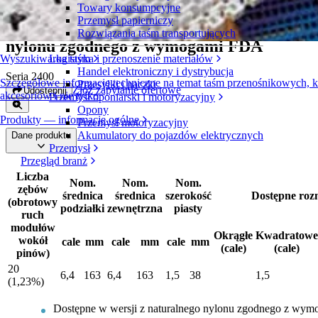
Towary konsumpcyjne
Przemysł papierniczy
Dzielone koła zębate z naturalnego
Rozwiązania taśm transportujących
nylonu zgodnego z wymogami FDA
Logistyka i przenoszenie materiałów
Wyszukiwarka taśm
Handel elektroniczny i dystrybucja
Seria 2400
Szczegółowe informacje techniczne na temat taśm przenośnikowych,
Przesyłki i paczki
Złóż zapytanie ofertowe
Udostępnij
akcesoriów i nie tylko
Przemysł oponiarski i motoryzacyjny
Opony
Produkty — informacje ogólne
Przemysł motoryzacyjny
Akumulatory do pojazdów elektrycznych
Dane produktu
Przemysł
Przegląd branż
Liczba
Nom.
Nom.
Nom.
zębów
średnica
średnica
szerokość
Dostępne roz
(obrotowy
podziałki
zewnętrzna
piasty
ruch
modułów
Okrągłe
Kwadratowe
wokół
cale
mm
cale
mm
cale
mm
(cale)
(cale)
pinów)
20
6,4
163
6,4
163
1,5
38
1,5
(1,23%)
Dostępne w wersji z naturalnego nylonu zgodnego z wy