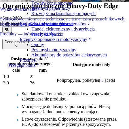
Towary konsumpcyjne
Ograniczenia boczne Heavy-Duty Edge
Przemysł papierniczy
Wyszukiwarka taśm
Rozwiązania taśm transportujących
Seria 2400
Szczegółowe informacje techniczne na temat taśm przenośnikowych,
Złóż zapytanie ofertowe
Logistyka i przenoszenie materiałów
Udostępnij
komponentów, akcesoriów i nie tylko
Handel elektroniczny i dystrybucja
Produkty — informacje ogólne
Przesyłki i paczki
Przemysł oponiarski i motoryzacyjny
Dane produktu
Opony
Przemysł motoryzacyjny
Akumulatory do pojazdów elektrycznych
Dostępna wysokość
Przemysł
ograniczenia bocznego
Dostępne materiały
Przegląd branż
cale
mm
1,0
25
1
Polipropylen, polietylen
, acetal
3,0
76
Standardowa konstrukcja zakładkowa zapewnia
zabezpieczenie produktu.
Mocuje się je do taśmy za pomocą pinów. Nie są
wymagane żadne inne elementy mocujące.
Łatwe czyszczenie. Odpowiednie (atestowane przez
FDA) do zastosowań w przemyśle spożywczym.