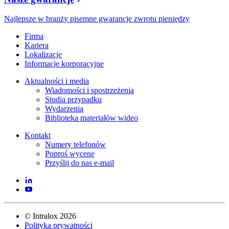
Najlepsze w branży pisemne gwarancje zwrotu pieniędzy
Firma
Kariera
Lokalizacje
Informacje korporacyjne
Aktualności i media
Wiadomości i spostrzeżenia
Studia przypadku
Wydarzenia
Biblioteka materiałów wideo
Kontakt
Numery telefonów
Poproś wycenę
Przyślij do nas e-mail
©
Intralox
2026
Polityka prywatności