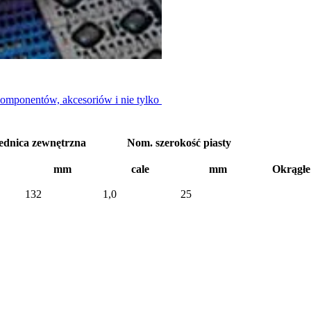
komponentów, akcesoriów i nie tylko
ednica zewnętrzna
Nom. szerokość piasty
mm
cale
mm
Okrągłe 
132
1,0
25