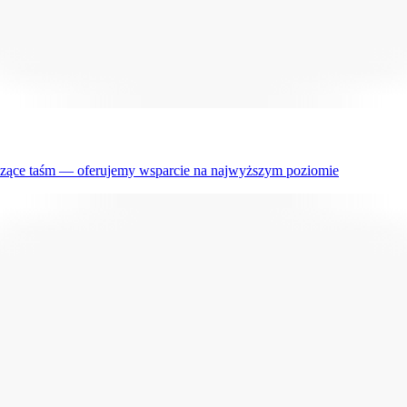
czące taśm — oferujemy wsparcie na najwyższym poziomie