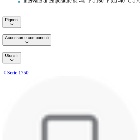
Intervallo di temperature da -40 °F a 160 °F (da -40 °C a 7
Pignoni
Accessori e componenti
Utensili
Serie 1750