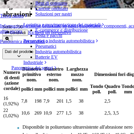
Beni di consumo
Pignoni in poliuretano ultraresistente alle
Cartone ondulato
abrasioni
Soluzioni per nastri
Trova nastro
Logistica e movimentazione dei materiali
Informazioni tecniche dettagliate su nastri trasportatori, componenti, ac
Serie 1750
E-commerce e distribuzione
altro ancora
Richiedi un preventivo
Condividi
Posta e pacchi
Pneumatici e industria automobilistica
Panoramica dei prodotti
Pneumatici
Industria automobilistica
Dati del prodotto
Batterie EV
Industriale
Panoramica dei settori
Diametro
Diametro
Larghezza
Numero
primitivo
esterno
mozzo
Dimensioni fori disp
di denti
nom.
nom.
nom.
(azione
Tondo
Quadro
Tond
cordale)
pollici
mm
pollici
mm
pollici
mm
poll.
poll.
mm
16
7,8
198
7,9
201
1,5
38
2,5
(1,92%)
22
10,6
269
10,9
277
1,5
38
2,5, 3,5
(1,02%)
Disponibile in poliuretano ultraresistente all'abrasione nero