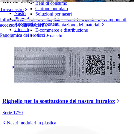
Serie 1750
Beni di consumo
Cartone ondulato
Trova nastro
Nastri
Soluzioni per nastri
Pignoni
Informazioni tecniche dettagliate su nastri trasportatori, componenti,
Accessori e componenti
Logistica e movimentazione dei materiali
accessori e altro ancora
Utensili
E-commerce e distribuzione
Panoramica dei prodotti
Posta e pacchi
Pneumatici e industria automobilistica
Pneumatici
Industria automobilistica
Batterie EV
Industriale
Panoramica dei settori
Righello per la sostituzione del nastro Intralox
Serie 1750
Nastri modulari in plastica