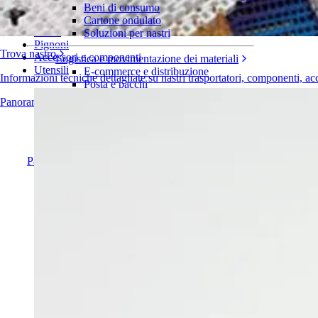
Serie 1750
Beni di consumo
Cartone ondulato
Nastri
Soluzioni per nastri
Pignoni
Trova nastro
Accessori e componenti
Logistica e movimentazione dei materiali
Utensili
E-commerce e distribuzione
Informazioni tecniche dettagliate su nastri trasportatori, componenti, ac
Posta e pacchi
Pneumatici e industria automobilistica
Panoramica dei prodotti
Pneumatici
Industria automobilistica
Batterie EV
Industriale
Panoramica dei settori