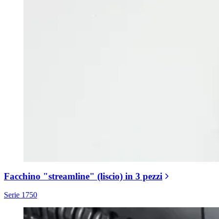
Facchino "streamline" (liscio) in 3 pezzi
Serie 1750