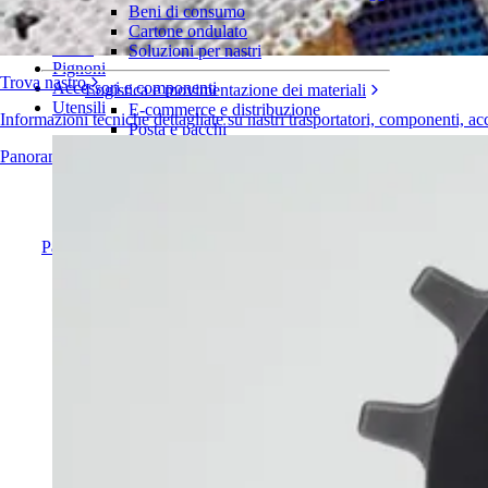
Serie 1750
Beni di consumo
Cartone ondulato
Nastri
Soluzioni per nastri
Pignoni
Trova nastro
Accessori e componenti
Logistica e movimentazione dei materiali
Utensili
E-commerce e distribuzione
Informazioni tecniche dettagliate su nastri trasportatori, componenti, ac
Posta e pacchi
Pneumatici e industria automobilistica
Panoramica dei prodotti
Pneumatici
Industria automobilistica
Batterie EV
Industriale
Panoramica dei settori