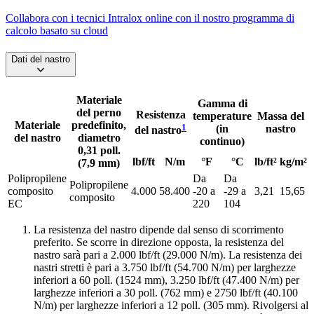
Collabora con i tecnici Intralox online con il nostro programma di
calcolo basato su cloud
Dati del nastro
Materiale
Gamma di
del perno
Resistenza
temperature
Massa del
Materiale
predefinito,
1
(in
nastro
del nastro
del nastro
diametro
continuo)
0,31 poll.
lbf/ft
N/m
°F
°C
lb/ft²
kg/m²
(7,9 mm)
Polipropilene
Da
Da
Polipropilene
composito
4.000
58.400
-20 a
-29 a
3,21
15,65
composito
EC
220
104
La resistenza del nastro dipende dal senso di scorrimento
preferito. Se scorre in direzione opposta, la resistenza del
nastro sarà pari a 2.000 lbf/ft (29.000 N/m). La resistenza dei
nastri stretti è pari a 3.750 lbf/ft (54.700 N/m) per larghezze
inferiori a 60 poll. (1524 mm), 3.250 lbf/ft (47.400 N/m) per
larghezze inferiori a 30 poll. (762 mm) e 2750 lbf/ft (40.100
N/m) per larghezze inferiori a 12 poll. (305 mm). Rivolgersi al