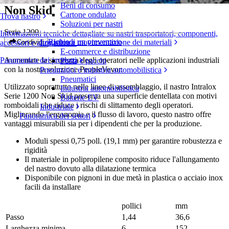
Beni di consumo
Non Skid
Cartone ondulato
Trova nastro
Soluzioni per nastri
Serie 1200
Informazioni tecniche dettagliate su nastri trasportatori, componenti,
Richiedi un preventivo
Logistica e movimentazione dei materiali
Condividi
accessori e altro ancora
E-commerce e distribuzione
Aumentate la sicurezza degli operatori nelle applicazioni industriali
Panoramica dei prodotti
Posta e pacchi
con la nostra soluzione PeopleVeyor.
Pneumatici e industria automobilistica
Pneumatici
Utilizzato soprattutto nelle linee di assemblaggio, il nastro Intralox
Industria automobilistica
Serie 1200 Non Skid presenta una superficie dentellata con motivi
Batterie EV
romboidali che riduce i rischi di slittamento degli operatori.
Industriale
Migliorando l'ergonomia e il flusso di lavoro, questo nastro offre
Panoramica dei settori
vantaggi misurabili sia per i dipendenti che per la produzione.
Moduli spessi 0,75 poll. (19,1 mm) per garantire robustezza e
rigidità
Il materiale in polipropilene composito riduce l'allungamento
del nastro dovuto alla dilatazione termica
Disponibile con pignoni in due metà in plastica o acciaio inox
facili da installare
pollici
mm
Passo
1,44
36,6
Larghezza minima
6
152