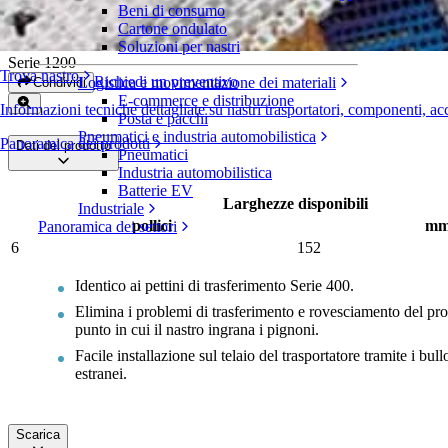
Beni di consumo
Pettini di trasferimento
Cartone ondulato
Soluzioni per nastri
Serie 1200
Trova nastro
Richiedi un preventivo
Logistica e movimentazione dei materiali
Condividi
E-commerce e distribuzione
Informazioni tecniche dettagliate su nastri trasportatori, componenti, ac
Posta e pacchi
Pneumatici e industria automobilistica
Panoramica dei prodotti
Dati del prodotto
Pneumatici
Industria automobilistica
Batterie EV
Larghezze disponibili
Industriale
pollici
m
Panoramica dei settori
6
152
Identico ai pettini di trasferimento Serie 400.
Elimina i problemi di trasferimento e rovesciamento del prodot
punto in cui il nastro ingrana i pignoni.
Facile installazione sul telaio del trasportatore tramite i bu
estranei.
Scarica