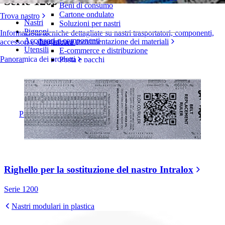
Serie 1200
Beni di consumo
Cartone ondulato
Trova nastro
Nastri
Soluzioni per nastri
Pignoni
Informazioni tecniche dettagliate su nastri trasportatori, componenti,
Accessori e componenti
Logistica e movimentazione dei materiali
accessori e altro ancora
Utensili
E-commerce e distribuzione
Panoramica dei prodotti
Posta e pacchi
Pneumatici e industria automobilistica
Pneumatici
Industria automobilistica
Batterie EV
Industriale
Panoramica dei settori
Righello per la sostituzione del nastro Intralox
Serie 1200
Nastri modulari in plastica