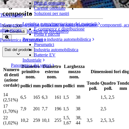
Beni di consumo
Pignone in due metà in poliuretano
Cartone ondulato
composito
Soluzioni per nastri
Trova nastro
Logistica e movimentazione dei materiali
Informazioni tecniche dettagliate su nastri trasportatori, componenti, ac
Serie 1200
E-commerce e distribuzione
altro ancora
Richiedi un preventivo
Condividi
Posta e pacchi
Pneumatici e industria automobilistica
Panoramica dei prodotti
Pneumatici
Industria automobilistica
Dati del prodotto
Batterie EV
Industriale
Panoramica dei settori
Diametro
Diametro
Larghezza
Numero
primitivo
esterno
mozzo
Dimensioni fori disp
di denti
nom.
nom.
nom.
(azione
Tondo
Quadro
Tond
cordale)
pollici
mm
pollici
mm
pollici
mm
poll.
poll.
mm
14
6,5
165
6,3
161
1,5
38
1,5, 2,5
(2,51%)
17
7,9
201
7,7
196
1,5
38
2,5
(1,70%)
22
1,5,
38,
10,2
259
10,1
255
3,5
2,5, 3,5
(1,02%)
1,67
44