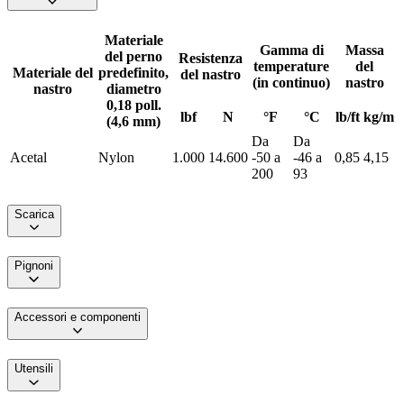
Materiale
Gamma di
Massa
del perno
Resistenza
temperature
del
Materiale del
predefinito,
del nastro
(in continuo)
nastro
nastro
diametro
0,18 poll.
lbf
N
°F
°C
lb/ft
kg/m
(4,6 mm)
Da
Da
Acetal
Nylon
1.000
14.600
-50 a
-46 a
0,85
4,15
200
93
Scarica
Pignoni
Accessori e componenti
Utensili