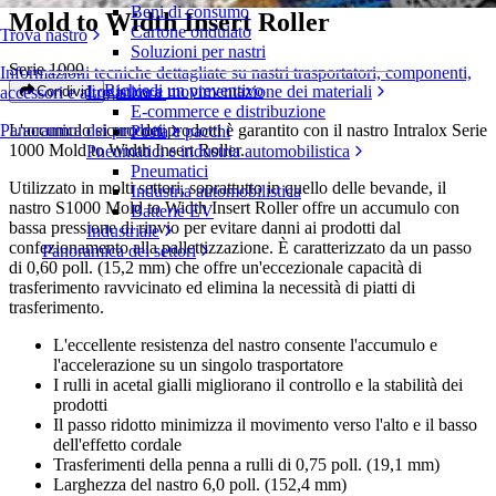
Beni di consumo
Mold to Width Insert Roller
Cartone ondulato
Trova nastro
Soluzioni per nastri
Serie 1000
Informazioni tecniche dettagliate su nastri trasportatori, componenti,
Richiedi un preventivo
Logistica e movimentazione dei materiali
Condividi
accessori e altro ancora
E-commerce e distribuzione
L'accumulo sicuro dei prodotti è garantito con il nastro Intralox Serie
Panoramica dei prodotti
Posta e pacchi
1000 Mold to Width Insert Roller.
Pneumatici e industria automobilistica
Pneumatici
Utilizzato in molti settori, soprattutto in quello delle bevande, il
Industria automobilistica
nastro S1000 Mold to Width Insert Roller offre un accumulo con
Batterie EV
bassa pressione di rinvio per evitare danni ai prodotti dal
Industriale
confezionamento alla pallettizzazione. È caratterizzato da un passo
Panoramica dei settori
di 0,60 poll. (15,2 mm) che offre un'eccezionale capacità di
trasferimento ravvicinato ed elimina la necessità di piatti di
trasferimento.
L'eccellente resistenza del nastro consente l'accumulo e
l'accelerazione su un singolo trasportatore
I rulli in acetal gialli migliorano il controllo e la stabilità dei
prodotti
Il passo ridotto minimizza il movimento verso l'alto e il basso
dell'effetto cordale
Trasferimenti della penna a rulli di 0,75 poll. (19,1 mm)
Larghezza del nastro 6,0 poll. (152,4 mm)