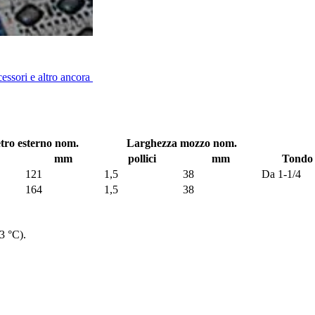
cessori e altro ancora
tro esterno nom.
Larghezza mozzo nom.
mm
pollici
mm
Tondo 
121
1,5
38
Da 1-1/4
164
1,5
38
3 °C).