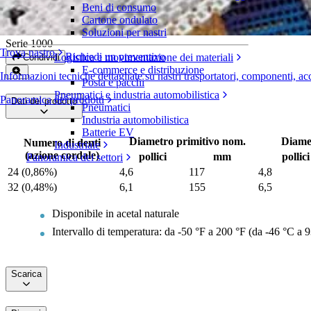
Beni di consumo
Pignoni in due metà in acetal
Cartone ondulato
Soluzioni per nastri
Serie 1000
Trova nastro
Richiedi un preventivo
Logistica e movimentazione dei materiali
Condividi
E-commerce e distribuzione
Informazioni tecniche dettagliate su nastri trasportatori, componenti, ac
Posta e pacchi
Pneumatici e industria automobilistica
Panoramica dei prodotti
Dati del prodotto
Pneumatici
Industria automobilistica
Batterie EV
Diametro primitivo nom.
Diame
Numero di denti
Industriale
(azione cordale)
pollici
mm
pollici
Panoramica dei settori
24 (0,86%)
4,6
117
4,8
32 (0,48%)
6,1
155
6,5
Disponibile in acetal naturale
Intervallo di temperatura: da -50 °F a 200 °F (da -46 °C a 9
Scarica