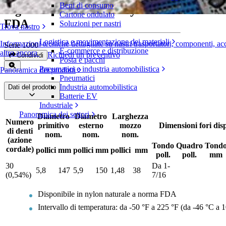
Beni di consumo
Pignoni in due metà in nylon a norma
Cartone ondulato
FDA
Soluzioni per nastri
Trova nastro
Logistica e movimentazione dei materiali
Informazioni tecniche dettagliate su nastri trasportatori, componenti, ac
Serie 1000
E-commerce e distribuzione
altro ancora
Richiedi un preventivo
Condividi
Posta e pacchi
Pneumatici e industria automobilistica
Panoramica dei prodotti
Pneumatici
Industria automobilistica
Dati del prodotto
Batterie EV
Industriale
Panoramica dei settori
Diametro
Diametro
Larghezza
Numero
primitivo
esterno
mozzo
Dimensioni fori disp
di denti
nom.
nom.
nom.
(azione
Tondo
Quadro
Tond
cordale)
pollici
mm
pollici
mm
pollici
mm
poll.
poll.
mm
30
Da 1-
5,8
147
5,9
150
1,48
38
(0,54%)
7/16
Disponibile in nylon naturale a norma FDA
Intervallo di temperatura: da -50 °F a 225 °F (da -46 °C a 