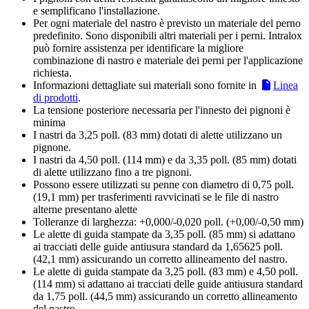
e semplificano l'installazione.
Per ogni materiale del nastro è previsto un materiale del perno
predefinito. Sono disponibili altri materiali per i perni. Intralox
può fornire assistenza per identificare la migliore
combinazione di nastro e materiale dei perni per l'applicazione
richiesta.
Informazioni dettagliate sui materiali sono fornite in
Linea
di prodotti
.
La tensione posteriore necessaria per l'innesto dei pignoni è
minima
I nastri da 3,25 poll. (83 mm) dotati di alette utilizzano un
pignone.
I nastri da 4,50 poll. (114 mm) e da 3,35 poll. (85 mm) dotati
di alette utilizzano fino a tre pignoni.
Possono essere utilizzati su penne con diametro di 0,75 poll.
(19,1 mm) per trasferimenti ravvicinati se le file di nastro
alterne presentano alette
Tolleranze di larghezza: +0,000/-0,020 poll. (+0,00/-0,50 mm)
Le alette di guida stampate da 3,35 poll. (85 mm) si adattano
ai tracciati delle guide antiusura standard da 1,65625 poll.
(42,1 mm) assicurando un corretto allineamento del nastro.
Le alette di guida stampate da 3,25 poll. (83 mm) e 4,50 poll.
(114 mm) si adattano ai tracciati delle guide antiusura standard
da 1,75 poll. (44,5 mm) assicurando un corretto allineamento
del nastro.