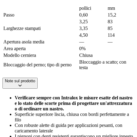
pollici
mm
Passo
0,60
15,2
3,25
83
Larghezze stampati
3,35
85
4,50
114
Apertura asola media
—
—
Area aperta
0%
Modello cerniera
Chiusa
Bloccaggio a scatto; con
Bloccaggio del perno; tipo di perno
testa
Note sul prodotto
Verificare sempre con Intralox le misure esatte del nastro
e lo stato delle scorte prima di progettare un'attrezzatura
o di ordinare un nastro.
Superficie superiore liscia, chiusa con bordi perfettamente a
filo
Con robuste alette di guida per applicazioni pesanti, con
caricamento laterale
I pignoni con denti resistenti garantiscono un migliore innesto