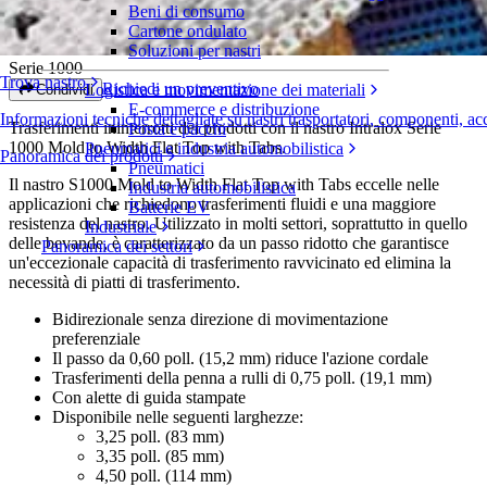
Beni di consumo
Mold to Width Flat Top with Tabs
Cartone ondulato
Soluzioni per nastri
Serie 1000
Trova nastro
Richiedi un preventivo
Logistica e movimentazione dei materiali
Condividi
E-commerce e distribuzione
Informazioni tecniche dettagliate su nastri trasportatori, componenti, ac
Trasferimenti ininterrotti dei prodotti con il nastro Intralox Serie
Posta e pacchi
1000 Mold to Width Flat Top with Tabs.
Pneumatici e industria automobilistica
Panoramica dei prodotti
Pneumatici
Il nastro S1000 Mold to Width Flat Top with Tabs eccelle nelle
Industria automobilistica
applicazioni che richiedono trasferimenti fluidi e una maggiore
Batterie EV
resistenza del nastro. Utilizzato in molti settori, soprattutto in quello
Industriale
delle bevande, è caratterizzato da un passo ridotto che garantisce
Panoramica dei settori
un'eccezionale capacità di trasferimento ravvicinato ed elimina la
necessità di piatti di trasferimento.
Bidirezionale senza direzione di movimentazione
preferenziale
Il passo da 0,60 poll. (15,2 mm) riduce l'azione cordale
Trasferimenti della penna a rulli di 0,75 poll. (19,1 mm)
Con alette di guida stampate
Disponibile nelle seguenti larghezze:
3,25 poll. (83 mm)
3,35 poll. (85 mm)
4,50 poll. (114 mm)