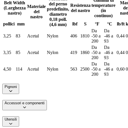
Gamma di
Belt Width
Mas
del perno
Resistenza
temperature
Materiale
(Larghezza
de
predefinito,
del nastro
(in
del
nastro)
nas
diametro
continuo)
nastro
0,18 poll.
pollici
mm
lbf
S
°F
°C
lb/ft
(4,6 mm)
Da
Da
3,25
83
Acetal
Nylon
406
1810
-50 a
-46 a
0,44
0
200
93
Da
Da
3,35
85
Acetal
Nylon
419
1860
-50 a
-46 a
0,44
0
200
93
Da
Da
4,50
114
Acetal
Nylon
563
2500
-50 a
-46 a
0,60
0
200
93
Pignoni
Accessori e componenti
Utensili