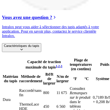
Vous avez une question ?
Intralox peut vous aider à sélectionner des tapis adaptés à votre
application. Pour en savoir plus, contactez le service clientèle
Intralox.
Caractéristiques du tapis
Plage de
Capacité de traction
températures
Poids
1
,
2
,
3
maximale du tapis
(en continu)
lbf/ft
Matériau
Méthode de
N/m de
de
°F
°C
Système
du tapis
raccordement
largeur
largeur
Consultez
Raccordé/sans
800
11 675
Remarques
fin
sur le produit
0,7189 lb/f
Dura
dans le
+ 0,208 lb/
ThermoLace
tableau
450
6 560
HDE