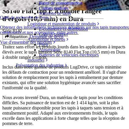
Biens de consommation
Cartons ondulés
S8140 Flat Top E à double rangée
Solutions de tapis
d'ergots (10,5 mm) en Dura
Outil de recherche de tapis
Logistique et manutention de produits
Obtenez des informations techniques détaillées sur nos tapis transporteu
E-commerce et distribution
Série 8140
composants et nos accessoires, entre autres
Colis et courrier
Demande de devis
Répartition
Automobile et pneus
Vue d'ensemble des produits
Pneu
Traitez sans effort les produits lourds dans les applications à impacts
Automobile
élevés avec le tapis Intralox Série 8140 Flat Top (10,5 mm) en Dura
Batteries de véhicules électriques
à double rangée d'ergots.
Industriel
Présentation des industries
Inclus dans notre gamme de produits LugDrive, ce tapis minimise
les défauts de contraction pour un rendement amélioré. Il s'agit d'une
solution de remplacement pour les tapis à entraînement par denture
existants, qui offre une solution hygiénique avancée sans sacrifier
l'uniformité ou la qualité.
Nous avons inventé Dura, un matériau de tapis pour les conditions
difficiles. Sa puissance de traction est de 1 414 kg/m, soit la plus
haute puissance disponible pour les tapis à taquets sans tension et à
entraînement positif. Adapté aux environnements froids, le tapis
excelle dans les applications à forte charge telles que la réception de
pommes de terre.