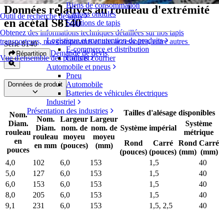
Biens de consommation
Données relatives au rouleau d'extrémité
Cartons ondulés
Outil de recherche de tapis
en acétal S8140
Solutions de tapis
Obtenez des informations techniques détaillées sur nos tapis
Logistique et manutention de produits
transporteurs, nos composants et nos accessoires, entre autres
Série 8140
E-commerce et distribution
Demande de devis
Répartition
Colis et courrier
Vue d'ensemble des produits
Automobile et pneus
Pneu
Automobile
Données de produit
Batteries de véhicules électriques
Industriel
Présentation des industries
Tailles d'alésage disponibles
Nom.
Nom.
Largeur
Largeur
Diam.
Système
Diam.
nom. de
nom. de
Système impérial
rouleau
métrique
rouleau
moyeu
moyeu
en
Rond
Carré
Rond
Carré
en mm
(pouces)
(mm)
pouces
(pouces)
(pouces)
(mm)
(mm)
4,0
102
6,0
153
1,5
40
5,0
127
6,0
153
1,5
40
6,0
153
6,0
153
1,5
40
8,0
205
6,0
153
1,5
40
9,1
231
6,0
153
1,5, 2,5
40