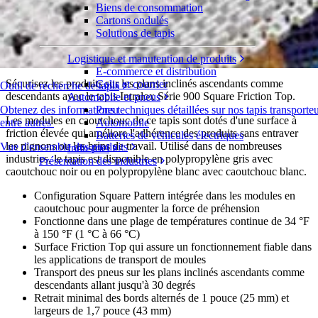
Biens de consommation
Square Friction Top
Cartons ondulés
Solutions de tapis
Série 900
Demande de devis
Logistique et manutention de produits
Répartition
E-commerce et distribution
Sécurisez les produits sur les plans inclinés ascendants comme
Colis et courrier
Outil de recherche de tapis
descendants avec le tapis Intralox Série 900 Square Friction Top.
Automobile et pneus
Pneu
Obtenez des informations techniques détaillées sur nos tapis transporte
Les modules en caoutchouc de ce tapis sont dotés d'une surface à
Automobile
entre autres
friction élevée qui améliore l'adhérence des produits sans entraver
Batteries de véhicules électriques
les pignons ou les brins de travail. Utilisé dans de nombreuses
Vue d'ensemble des produits
Industriel
industries, le tapis est disponible en polypropylène gris avec
Présentation des industries
caoutchouc noir ou en polypropylène blanc avec caoutchouc blanc.
Configuration Square Pattern intégrée dans les modules en
caoutchouc pour augmenter la force de préhension
Fonctionne dans une plage de températures continue de 34 °F
à 150 °F (1 °C à 66 °C)
Surface Friction Top qui assure un fonctionnement fiable dans
les applications de transport de moules
Transport des pneus sur les plans inclinés ascendants comme
descendants allant jusqu'à 30 degrés
Retrait minimal des bords alternés de 1 pouce (25 mm) et
largeurs de 1,7 pouce (43 mm)