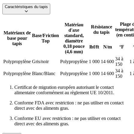
Caractéristiques du tapis
Plage 
Matériau
Résistance
températ
d'axe
du tapis
Matériaux de
(en cont
Base/Friction
standard,
base pour
Top
diamètre
tapis
0,18 pouce
lbf/ft
N/m
°F
(4,6 mm)
34 à
Polypropylène
Gris/noir
Polypropylène
1 000
14 600
1 
150
34 à
Polypropylène
Blanc/Blanc
Polypropylène
1 000
14 600
1 
150
Certificat de migration européen autorisant le contact
alimentaire conformément au règlement UE 10/2011.
Conforme FDA avec restriction : ne pas utiliser en contact
direct avec des aliments gras.
Conforme EU avec restriction : ne pas utiliser en contact
direct avec des aliments gras.