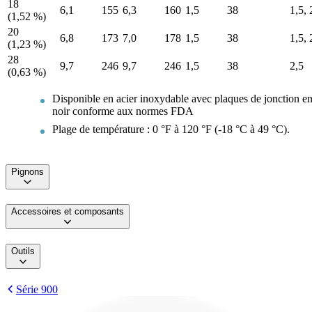
18
6,1
155
6,3
160
1,5
38
1,5, 
(1,52 %)
20
6,8
173
7,0
178
1,5
38
1,5, 
(1,23 %)
28
9,7
246
9,7
246
1,5
38
2,5
(0,63 %)
Disponible en acier inoxydable avec plaques de jonction e
noir conforme aux normes FDA
Plage de température : 0 °F à 120 °F (-18 °C à 49 °C).
Pignons
Accessoires et composants
Outils
Série 900