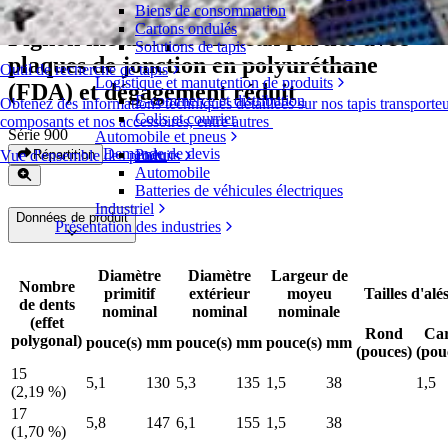
Biens de consommation
Cartons ondulés
Pignon métallique en deux parties avec
Solutions de tapis
plaques de jonction en polyuréthane
Outil de recherche de tapis
Logistique et manutention de produits
(FDA) et dégagement réduit
E-commerce et distribution
Obtenez des informations techniques détaillées sur nos tapis transporteu
Colis et courrier
composants et nos accessoires, entre autres
Série 900
Automobile et pneus
Demande de devis
Pneu
Répartition
Vue d'ensemble des produits
Automobile
Batteries de véhicules électriques
Industriel
Données de produit
Présentation des industries
Diamètre
Diamètre
Largeur de
Nombre
primitif
extérieur
moyeu
Tailles d'alé
de dents
nominal
nominal
nominale
(effet
Rond
Ca
polygonal)
pouce(s)
mm
pouce(s)
mm
pouce(s)
mm
(pouces)
(pou
15
5,1
130
5,3
135
1,5
38
1,5
(2,19 %)
17
5,8
147
6,1
155
1,5
38
(1,70 %)