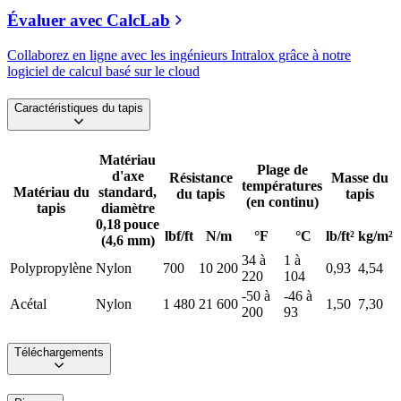
Évaluer avec CalcLab
Collaborez en ligne avec les ingénieurs Intralox grâce à notre
logiciel de calcul basé sur le cloud
Caractéristiques du tapis
Matériau
Plage de
d'axe
Résistance
Masse du
températures
Matériau du
standard,
du tapis
tapis
(en continu)
tapis
diamètre
0,18 pouce
lbf/ft
N/m
°F
°C
lb/ft²
kg/m²
(4,6 mm)
34 à
1 à
Polypropylène
Nylon
700
10 200
0,93
4,54
220
104
-50 à
-46 à
Acétal
Nylon
1 480
21 600
1,50
7,30
200
93
Téléchargements