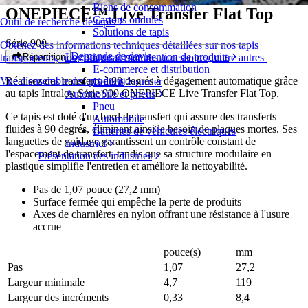
Biens de consommation
ONEPIECE™ Live Transfer Flat Top
Cartons ondulés
Outil de recherche de tapis
Solutions de tapis
Série 900
Obtenez des informations techniques détaillées sur nos tapis
Demande de devis
Logistique et manutention de produits
Répartition
transporteurs, nos composants et nos accessoires, entre autres
E-commerce et distribution
Réalisez des transferts à 90 degrés à dégagement automatique grâce
Vue d'ensemble des produits
Colis et courrier
au tapis Intralox Série 900 ONEPIECE Live Transfer Flat Top.
Automobile et pneus
Pneu
Ce tapis est doté d'un bord de transfert qui assure des transferts
Automobile
fluides à 90 degrés, éliminant ainsi le besoin de plaques mortes. Ses
Batteries de véhicules électriques
languettes de guidage garantissent un contrôle constant de
Industriel
l'espacement de transfert, tandis que sa structure modulaire en
Présentation des industries
plastique simplifie l'entretien et améliore la nettoyabilité.
Pas de 1,07 pouce (27,2 mm)
Surface fermée qui empêche la perte de produits
Axes de charnières en nylon offrant une résistance à l'usure
accrue
pouce(s)
mm
Pas
1,07
27,2
Largeur minimale
4,7
119
Largeur des incréments
0,33
8,4