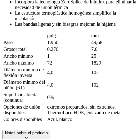
Incorpora la tecnología ZeroSplice de Intralox para eliminar la
necesidad de unión térmica
La estructura termoplástica homogénea simplifica la
instalación
Las bandas ligeras y sin bisagras mejoran la higiene
pulg.
mm
Paso
1,956
49,68
Grosor total
0,276
7,0
Ancho mínimo
1
25
Ancho máximo
72
1829
Diámetro mínimo de
4,0
102
flexión inversa
Diámetro mínimo del
4,0
102
piñón (6T)
Superficie abierta
0%
(continua)
Opciones de unión
extremos preparados, sin extremos,
disponibles
ThermoLace HDE, enlazado de metal
Colores disponibles
Azul, blanco
Notas sobre el producto