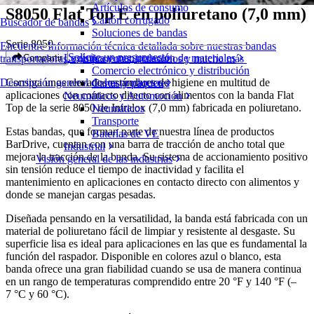
Artículos de consumo
S8050 Flat Top E en poliuretano (7,0 mm)
Cartón corrugado
Buscador de bandas
Soluciones de bandas
Serie 8050
Encuentre Información técnica detallada sobre nuestras bandas
Solicite un presupuesto
Logística y manipulación de materiales
Compartir
transportadoras, componentes, accesorios y mucho más
Comercio electrónico y distribución
Consiga unos elevados estándares de higiene en multitud de
Descripción general de los productos
Cartas y paquetes
aplicaciones con contacto directo con alimentos con la banda Flat
Neumáticos y Automoción
Top de la serie 8050 de Intralox (7,0 mm) fabricada en poliuretano.
Neumáticos
Transporte
Estas bandas, que forman parte de nuestra línea de productos
Baterías de VE
BarDrive, cuentan con una barra de tracción de ancho total que
Industrial
mejora la tracción de la banda. Su sistema de accionamiento positivo
Visión general de las industrias
sin tensión reduce el tiempo de inactividad y facilita el
mantenimiento en aplicaciones en contacto directo con alimentos y
donde se manejan cargas pesadas.
Diseñada pensando en la versatilidad, la banda está fabricada con un
material de poliuretano fácil de limpiar y resistente al desgaste. Su
superficie lisa es ideal para aplicaciones en las que es fundamental la
función del raspador. Disponible en colores azul o blanco, esta
banda ofrece una gran fiabilidad cuando se usa de manera continua
en un rango de temperaturas comprendido entre 20 °F y 140 °F (–
7 °C y 60 °C).