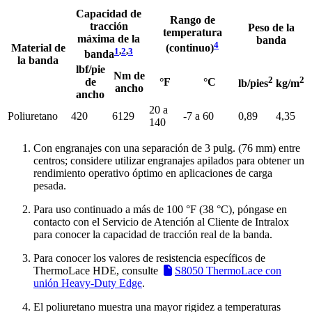
Capacidad de
Rango de
tracción
Peso de la
temperatura
máxima de la
banda
4
Material de
(continuo)
1
,
2
,
3
banda
la banda
lbf/pie
Nm de
2
2
de
°F
°C
lb/pies
kg/m
ancho
ancho
20 a
Poliuretano
420
6129
-7 a 60
0,89
4,35
140
Con engranajes con una separación de 3 pulg. (76 mm) entre
centros; considere utilizar engranajes apilados para obtener un
rendimiento operativo óptimo en aplicaciones de carga
pesada.
Para uso continuado a más de 100 °F (38 °C), póngase en
contacto con el Servicio de Atención al Cliente de Intralox
para conocer la capacidad de tracción real de la banda.
Para conocer los valores de resistencia específicos de
ThermoLace HDE, consulte
S8050 ThermoLace con
unión Heavy-Duty Edge
.
El poliuretano muestra una mayor rigidez a temperaturas