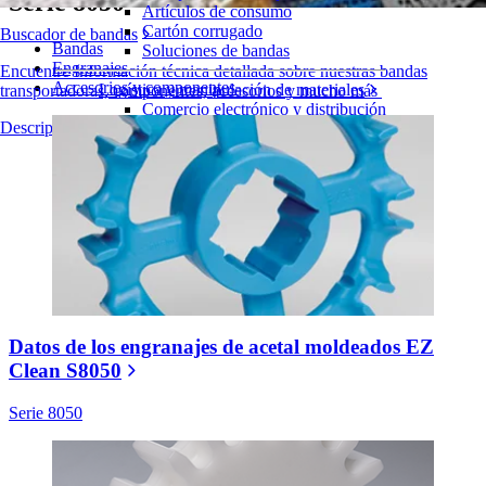
Serie 8050
Artículos de consumo
Cartón corrugado
Buscador de bandas
Bandas
Soluciones de bandas
Engranajes
Encuentre Información técnica detallada sobre nuestras bandas
Accesorios y componentes
Logística y manipulación de materiales
transportadoras, componentes, accesorios y mucho más
Comercio electrónico y distribución
Descripción general de los productos
Cartas y paquetes
Neumáticos y Automoción
Neumáticos
Transporte
Baterías de VE
Industrial
Visión general de las industrias
Datos de los engranajes de acetal moldeados EZ
Clean S8050
Serie 8050