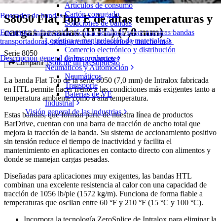
Artículos de consumo
Cartón corrugado
Buscador de bandas
S8050 Flat Top E de altas temperaturas y
Soluciones de bandas
cargas pesadas (HTL) (7,0 mm)
Encuentre Información técnica detallada sobre nuestras bandas
Logística y manipulación de materiales
transportadoras, componentes, accesorios y mucho más
Comercio electrónico y distribución
Serie 8050
Descripción general de los productos
Cartas y paquetes
Solicite un presupuesto
Compartir
Neumáticos y Automoción
Neumáticos
La banda Flat Top de la serie 8050 (7,0 mm) de Intralox fabricada
Transporte
en HTL permite hacer frente a las condiciones más exigentes tanto a
Baterías de VE
temperatura ambiente como a alta temperatura.
Industrial
Visión general de las industrias
Estas bandas, que forman parte de nuestra línea de productos
BarDrive, cuentan con una barra de tracción de ancho total que
mejora la tracción de la banda. Su sistema de accionamiento positivo
sin tensión reduce el tiempo de inactividad y facilita el
mantenimiento en aplicaciones en contacto directo con alimentos y
donde se manejan cargas pesadas.
Diseñadas para aplicaciones muy exigentes, las bandas HTL
combinan una excelente resistencia al calor con una capacidad de
tracción de 1056 lb/pie (1572 kg/m). Funciona de forma fiable a
temperaturas que oscilan entre 60 °F y 210 °F (15 °C y 100 °C).
Incorpora la tecnología ZeroSplice de Intralox para eliminar la