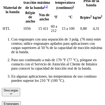
Peso de la
tracción máxima
temperatura
banda
1
,
2
3
Material de
de la banda
(continuo)
la banda
lbf/pie
Nm de
2
2
de
°F
°C
lb/pies
kg/m
ancho
ancho
60 a
HTL
1056
15 411
15 a 100
0,88
4,31
212
Con engranajes con una separación de 3 pulg. (76 mm) entre
centros; utilice engranajes apilados para aplicaciones con
cargas superiores al 50 % de la capacidad de tracción máxima
de la banda.
Para uso continuado a más de 170 °F (77 °C), póngase en
contacto con el Servicio de Atención al Cliente de Intralox
para conocer la capacidad de tracción real de la banda.
En algunas aplicaciones, las temperaturas de uso continuo
pueden superar los 210 °F (100 °C).
Descargas
Engranajes