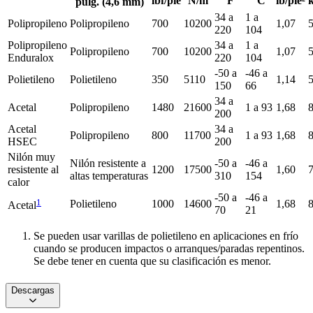
lbf/pie
N/m
°F
°C
lb/pie²
pulg. (4,6 mm)
34 a
1 a
Polipropileno
Polipropileno
700
10200
1,07
5
220
104
Polipropileno
34 a
1 a
Polipropileno
700
10200
1,07
5
Enduralox
220
104
-50 a
-46 a
Polietileno
Polietileno
350
5110
1,14
5
150
66
34 a
Acetal
Polipropileno
1480
21600
1 a 93
1,68
8
200
Acetal
34 a
Polipropileno
800
11700
1 a 93
1,68
8
HSEC
200
Nilón muy
Nilón resistente a
-50 a
-46 a
resistente al
1200
17500
1,60
7
altas temperaturas
310
154
calor
-50 a
-46 a
1
Polietileno
1000
14600
1,68
8
Acetal
70
21
Se pueden usar varillas de polietileno en aplicaciones en frío
cuando se producen impactos o arranques/paradas repentinos.
Se debe tener en cuenta que su clasificación es menor.
Descargas