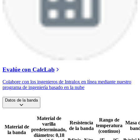
Evalúe con CalcLab
Colabore con los ingenieros de Intralox en línea mediante nuestro
programa de ingeniería basado en la nube
Datos de la banda
Material de
Rango de
Resistencia
Masa d
varilla
temperatura
Material de
de la banda
ban
predeterminado,
(continuo)
la banda
diámetro: 0,18