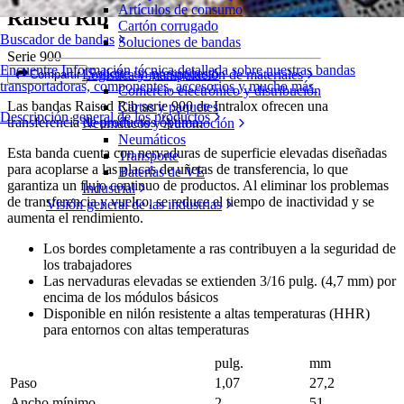
Artículos de consumo
Raised Rib
Cartón corrugado
Buscador de bandas
Soluciones de bandas
Serie 900
Encuentre Información técnica detallada sobre nuestras bandas
Solicite un presupuesto
Logística y manipulación de materiales
Compartir
transportadoras, componentes, accesorios y mucho más
Comercio electrónico y distribución
Las bandas Raised Rib serie 900 de Intralox ofrecen una
Cartas y paquetes
Descripción general de los productos
transferencia de productos óptima.
Neumáticos y Automoción
Neumáticos
Esta banda cuenta con nervaduras de superficie elevadas diseñadas
Transporte
para acoplarse a las placas de uñetas de transferencia, lo que
Baterías de VE
garantiza un flujo continuo de productos. Al eliminar los problemas
Industrial
de transferencia y vuelco, se reduce el tiempo de inactividad y se
Visión general de las industrias
aumenta el rendimiento.
Los bordes completamente a ras contribuyen a la seguridad de
los trabajadores
Las nervaduras elevadas se extienden 3/16 pulg. (4,7 mm) por
encima de los módulos básicos
Disponible en nilón resistente a altas temperaturas (HHR)
para entornos con altas temperaturas
pulg.
mm
Paso
1,07
27,2
Ancho mínimo
2
51