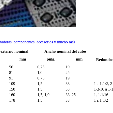
ortadoras, componentes, accesorios y mucho más
 externo nominal
Ancho nominal del cubo
mm
pulg.
mm
Redondos 
56
0,75
19
81
1,0
25
91
0,75
19
109
1,5
38
1 a 1-1/2, 2
150
1,5
38
1-3/16 a 1-
160
1,5, 1,0
38, 25
1, 1-1/16
178
1,5
38
1 a 1-1/2