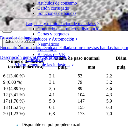
Artículos de consumo
Engranaje de polipropileno moldeado
Cartón corrugado
Soluciones de bandas
Serie 900
Solicite un presupuesto
Logística y manipulación de materiales
Compartir
Comercio electrónico y distribución
Cartas y paquetes
Buscador de bandas
Neumáticos y Automoción
Datos de producto
Neumáticos
Encuentre Información técnica detallada sobre nuestras bandas transp
Transporte
Baterías de VE
Descripción general de los productos
Diám. de paso nominal
Diám.
Industrial
Número de dientes
Visión general de las industrias
(acción poliédrica)
pulg.
mm
pulg.
6 (13,40 %)
2,1
53
2,2
9 (6,03 %)
3,1
79
3,2
10 (4,89 %)
3,5
89
3,6
12 (3,41 %)
4,1
104
4,3
17 (1,70 %)
5,8
147
5,9
18 (1,52 %)
6,1
155
6,3
20 (1,23 %)
6,8
173
7,0
Disponible en polipropileno azul