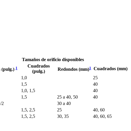
Tamaños de orificio disponibles
Cuadrados
1
1
Cuadrados (mm)
(pulg.)
Redondos (mm)
(pulg.)
1,0
25
1,5
40
1,0, 1,5
40
1,5
25 a 40, 50
40
1/2
30 a 40
1,5, 2,5
25
40, 60
1,5, 2,5
30, 35
40, 60, 65