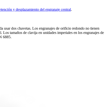
etención y desplazamiento del engranaje central
.
usar dos chavetas. Los engranajes de orificio redondo no tienen
al. Los tamaños de clavija en unidades imperiales en los engranajes de
IN 6885.