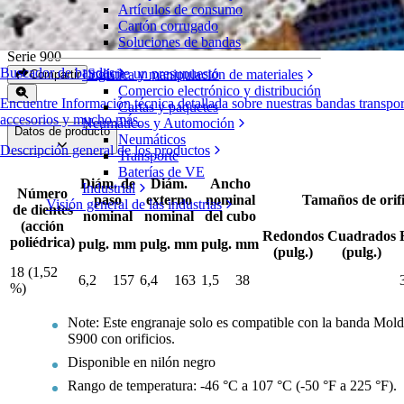
Artículos de consumo
Engranajes bipartidos de nilón
Cartón corrugado
Soluciones de bandas
Serie 900
Buscador de bandas
Solicite un presupuesto
Logística y manipulación de materiales
Compartir
Comercio electrónico y distribución
Encuentre Información técnica detallada sobre nuestras bandas transpo
Cartas y paquetes
accesorios y mucho más
Neumáticos y Automoción
Datos de producto
Neumáticos
Descripción general de los productos
Transporte
Baterías de VE
Diám. de
Diám.
Ancho
Industrial
Número
paso
externo
nominal
Tamaños de orifi
Visión general de las industrias
de dientes
nominal
nominal
del cubo
(acción
Redondos
Cuadrados
poliédrica)
pulg.
mm
pulg.
mm
pulg.
mm
(pulg.)
(pulg.)
18 (1,52
6,2
157
6,4
163
1,5
38
%)
Note:
Este engranaje solo es compatible con la banda Mold
S900 con orificios.
Disponible en nilón negro
Rango de temperatura: -46 °C a 107 °C (-50 °F a 225 °F).