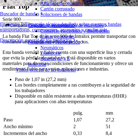
Artículos de consumo
Flat Top
Cartón corrugado
Buscador de bandas
Soluciones de bandas
Serie 900
Encuentre Información técnica detallada sobre nuestras bandas
Solicite un presupuesto
Logística y manipulación de materiales
Compartir
transportadoras, componentes, accesorios y mucho más
Comercio electrónico y distribución
La banda Flat Top de la serie 900 de Intralox permite transportar con
Cartas y paquetes
Descripción general de los productos
confianza una amplia variedad de productos.
Neumáticos y Automoción
Neumáticos
Esta banda versátil y fiable cuenta con una superficie lisa y cerrada
Transporte
que evita la pérdida de producto. Está disponible en varios
Baterías de VE
materiales para diversas condiciones de funcionamiento y ofrece un
Industrial
rendimiento fiable para varias aplicaciones e industrias.
Visión general de las industrias
Paso de 1,07 in (27,2 mm)
Los bordes completamente a ras contribuyen a la seguridad de
los trabajadores
Disponible en nilón resistente a altas temperaturas (HHR)
para aplicaciones con altas temperaturas
pulg.
mm
Paso
1,07
27,2
Ancho mínimo
2
51
Incrementos del ancho
0,33
8,4