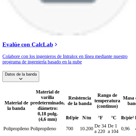
Evalúe con CalcLab
Colabore con los ingenieros de Intralox en línea mediante nuestro
programa de ingeniería basado en la nube
Datos de la banda
Material de
Rango de
varilla
Resistencia
Masa 
temperatura
Material de
predeterminado,
de la banda
ban
(continuo)
la banda
diámetro:
0,18 pulg.
lbf/pie
N/m
°F
°C
lb/pie²
(4,6 mm)
De 34
De 1
Polipropileno
Polipropileno
700
10.200
0,96
a 220
a 104