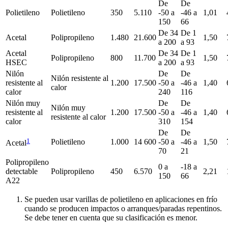
De
De
Polietileno
Polietileno
350
5.110
-50 a
-46 a
1,01
150
66
De 34
De 1
Acetal
Polipropileno
1.480
21.600
1,50
a 200
a 93
Acetal
De 34
De 1
Polipropileno
800
11.700
1,50
HSEC
a 200
a 93
Nilón
De
De
Nilón resistente al
resistente al
1.200
17.500
-50 a
-46 a
1,40
calor
calor
240
116
Nilón muy
De
De
Nilón muy
resistente al
1.200
17.500
-50 a
-46 a
1,40
resistente al calor
calor
310
154
De
De
1
Polietileno
1.000
14 600
-50 a
-46 a
1,50
Acetal
70
21
Polipropileno
0 a
-18 a
detectable
Polipropileno
450
6.570
2,21
150
66
A22
Se pueden usar varillas de polietileno en aplicaciones en frío
cuando se producen impactos o arranques/paradas repentinos.
Se debe tener en cuenta que su clasificación es menor.