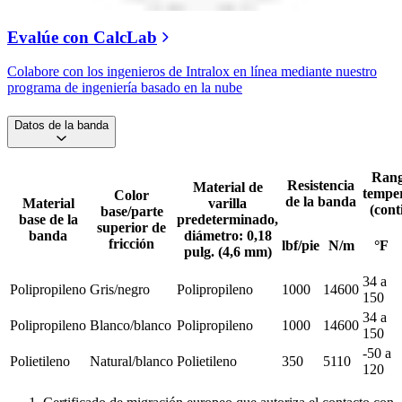
Evalúe con CalcLab
Colabore con los ingenieros de Intralox en línea mediante nuestro
programa de ingeniería basado en la nube
Datos de la banda
Rang
Resistencia
Material de
tempe
Color
de la banda
Material
varilla
(cont
base/parte
base de la
predeterminado,
superior de
banda
diámetro: 0,18
fricción
lbf/pie
N/m
°F
pulg. (4,6 mm)
34 a
Polipropileno
Gris/negro
Polipropileno
1000
14600
150
34 a
Polipropileno
Blanco/blanco
Polipropileno
1000
14600
150
-50 a
Polietileno
Natural/blanco
Polietileno
350
5110
120