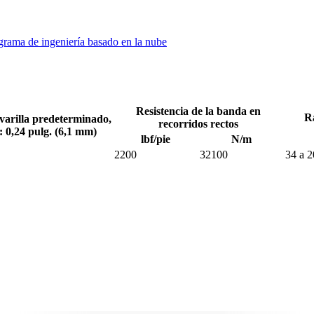
ograma de ingeniería basado en la nube
Resistencia de la banda en
R
varilla predeterminado,
recorridos rectos
: 0,24 pulg. (6,1 mm)
lbf/pie
N/m
2200
32100
34 a 