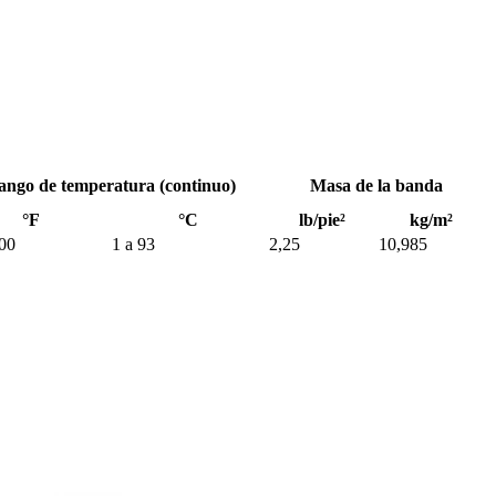
ango de temperatura (continuo)
Masa de la banda
°F
°C
lb/pie²
kg/m²
200
1 a 93
2,25
10,985