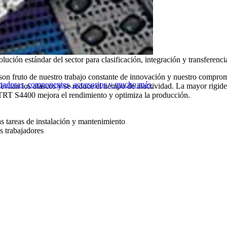
lución estándar del sector para clasificación, integración y transferenci
on fruto de nuestro trabajo constante de innovación y nuestro compromis
ortadoras, componentes, accesorios y mucho más
 evitan los atascos y se reduce el tiempo de inactividad. La mayor rigi
TRT S4400 mejora el rendimiento y optimiza la producción.
las tareas de instalación y mantenimiento
s trabajadores