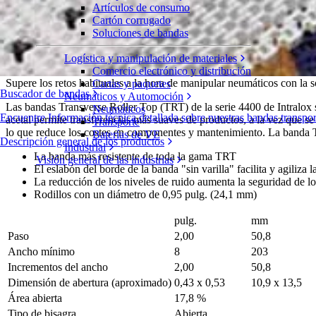
Artículos de consumo
Transverse Roller Top™ (TRT™)
Cartón corrugado
Soluciones de bandas
Serie 4400
Solicite un presupuesto
Logística y manipulación de materiales
Compartir
Comercio electrónico y distribución
Supere los retos habituales a la hora de manipular neumáticos con la so
Cartas y paquetes
Buscador de bandas
Neumáticos y Automoción
Las bandas Transverse Roller Top (TRT) de la serie 4400 de Intralox s
Neumáticos
Encuentre Información técnica detallada sobre nuestras bandas transp
acetal permite transferencias más suaves de productos, a la vez que se
Transporte
lo que reduce los costes en componentes y mantenimiento. La banda 
Baterías de VE
Descripción general de los productos
Industrial
La banda más resistente de toda la gama TRT
Visión general de las industrias
El eslabón del borde de la banda "sin varilla" facilita y agiliza 
La reducción de los niveles de ruido aumenta la seguridad de lo
Rodillos con un diámetro de 0,95 pulg. (24,1 mm)
pulg.
mm
Paso
2,00
50,8
Ancho mínimo
8
203
Incrementos del ancho
2,00
50,8
Dimensión de abertura (aproximado)
0,43 x 0,53
10,9 x 13,5
Área abierta
17,8 %
Tipo de bisagra
Abierta