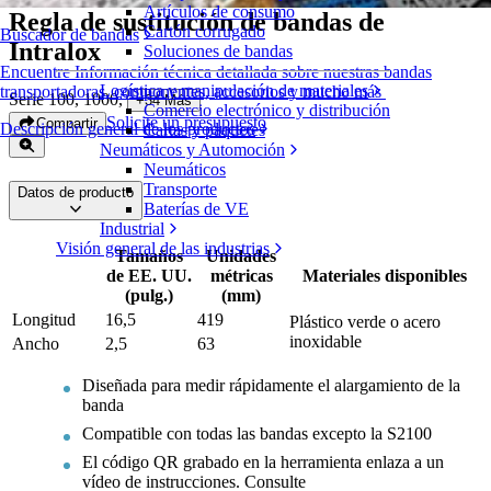
Artículos de consumo
Regla de sustitución de bandas de
Cartón corrugado
Buscador de bandas
Intralox
Soluciones de bandas
Encuentre Información técnica detallada sobre nuestras bandas
Logística y manipulación de materiales
transportadoras, componentes, accesorios y mucho más
Serie 100, 1000
,
+
34
Más
Comercio electrónico y distribución
Solicite un presupuesto
Compartir
Descripción general de los productos
Cartas y paquetes
Neumáticos y Automoción
Neumáticos
Transporte
Datos de producto
Baterías de VE
Industrial
Visión general de las industrias
Tamaños
Unidades
de EE. UU.
métricas
Materiales disponibles
(pulg.)
(mm)
Longitud
16,5
419
Plástico verde o acero
inoxidable
Ancho
2,5
63
Diseñada para medir rápidamente el alargamiento de la
banda
Compatible con todas las bandas excepto la S2100
El código QR grabado en la herramienta enlaza a un
vídeo de instrucciones. Consulte