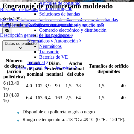
Artículos de consumo
Engranaje de poliuretano moldeado
Cartón corrugado
Buscador de bandas
Soluciones de bandas
Serie 200
Encuentre Información técnica detallada sobre nuestras bandas
Solicite un presupuesto
Logística y manipulación de materiales
Compartir
transportadoras, componentes, accesorios y mucho más
Comercio electrónico y distribución
Descripción general de los productos
Cartas y paquetes
Neumáticos y Automoción
Datos de producto
Neumáticos
Transporte
Baterías de VE
Número
Industrial
Diám.
Diám.
Ancho
de dientes
Tamaños de orificio
Visión general de las industrias
de paso
externo
nominal
(acción
disponibles
nominal
nominal
del cubo
poliédrica)
6 (13,40
4,0
102
3,9
99
1,5
38
1,5
40
%)
10 (4,89
6,4
163
6,4
163
2,5
64
1,5
40
%)
Disponible en poliuretano gris o negro
Rango de temperatura: -18 °C a 49 °C (0 °F a 120 °F).