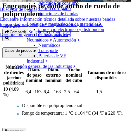
Artículos de consumo
Engranajes de doble ancho de rueda de
Cartón corrugado
Buscador de bandas
polipropileno
Soluciones de bandas
Encuentre Información técnica detallada sobre nuestras bandas
Logística y manipulación de materiales
transportadoras, componentes, accesorios y mucho más
Serie 200
Comercio electrónico y distribución
Solicite un presupuesto
Compartir
Descripción general de los productos
Cartas y paquetes
Neumáticos y Automoción
Neumáticos
Transporte
Datos de producto
Baterías de VE
Industrial
Visión general de las industrias
Número
Diám.
Diám.
Ancho
de dientes
Tamaños de orificio
de paso
externo
nominal
(acción
disponibles
nominal
nominal
del cubo
poliédrica)
10 (4,89
6,4
163
6,4
163
2,5
64
1,5
%)
Disponible en polipropileno azul
Rango de temperatura: 1 °C a 104 °C (34 °F a 220 °F).
Engranajes