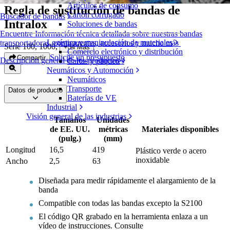
Artículos de consumo
Regla de sustitución de bandas de
Cartón corrugado
Buscador de bandas
Intralox
Soluciones de bandas
Encuentre Información técnica detallada sobre nuestras bandas
Logística y manipulación de materiales
transportadoras, componentes, accesorios y mucho más
Serie 100, 1000
,
+
34
Más
Comercio electrónico y distribución
Solicite un presupuesto
Compartir
Descripción general de los productos
Cartas y paquetes
Neumáticos y Automoción
Neumáticos
Transporte
Datos de producto
Baterías de VE
Industrial
Visión general de las industrias
Tamaños
Unidades
de EE. UU.
métricas
Materiales disponibles
(pulg.)
(mm)
Longitud
16,5
419
Plástico verde o acero
inoxidable
Ancho
2,5
63
Diseñada para medir rápidamente el alargamiento de la
banda
Compatible con todas las bandas excepto la S2100
El código QR grabado en la herramienta enlaza a un
vídeo de instrucciones. Consulte