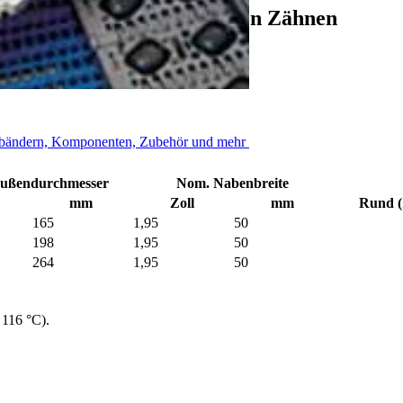
ktem Nylon mit abwechselnden Zähnen
rderbändern, Komponenten, Zubehör und mehr
ußendurchmesser
Nom. Nabenbreite
mm
Zoll
mm
Rund (
165
1,95
50
198
1,95
50
264
1,95
50
 116 °C).