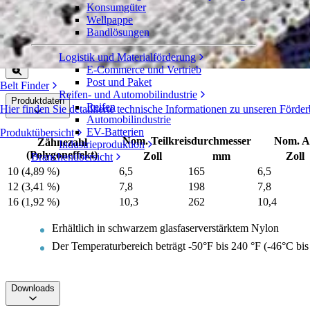
Konsumgüter
Geteilte Zahnräder aus glasfaserverstär
Wellpappe
Bandlösungen
Serie 4400
Angebot einholen
Logistik und Materialförderung
Freigeben
E-Commerce und Vertrieb
Post und Paket
Belt Finder
Reifen- und Automobilindustrie
Produktdaten
Reifen
Hier finden Sie detaillierte technische Informationen zu unseren Fö
Automobilindustrie
EV-Batterien
Produktübersicht
Nom. Teilkreisdurchmesser
Nom. A
Zähnezahl
Industrieproduktion
(Polygoneffekt)
Zoll
mm
Zoll
Branchenübersicht
10 (4,89 %)
6,5
165
6,5
12 (3,41 %)
7,8
198
7,8
16 (1,92 %)
10,3
262
10,4
Erhältlich in schwarzem glasfaserverstärktem Nylon
Der Temperaturbereich beträgt -50°F bis 240 °F (-46°C bis
Downloads