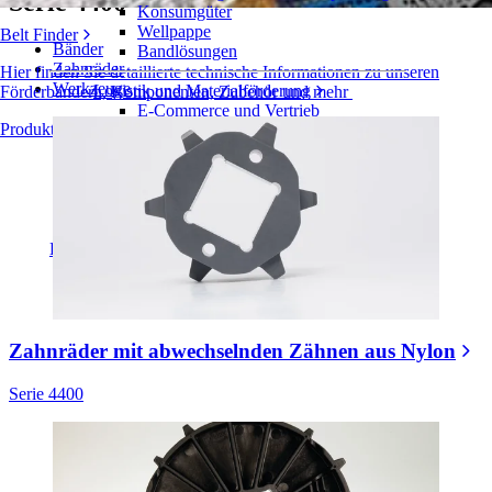
Serie 4400
Konsumgüter
Wellpappe
Belt Finder
Bänder
Bandlösungen
Zahnräder
Hier finden Sie detaillierte technische Informationen zu unseren
Werkzeuge
Logistik und Materialförderung
Förderbändern, Komponenten, Zubehör und mehr
E-Commerce und Vertrieb
Produktübersicht
Post und Paket
Reifen- und Automobilindustrie
Reifen
Automobilindustrie
EV-Batterien
Industrieproduktion
Branchenübersicht
Zahnräder mit abwechselnden Zähnen aus Nylon
Serie 4400