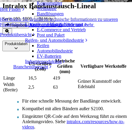
Konsumgüter
Intralox Bandaustausch-Lineal
Wellpappe
Belt Finder
Bandlösungen
Serie 100, 1000
,
+
34
Mehr
Hier finden Sie detaillierte technische Informationen zu unseren
Logistik und Materialförderung
Förderbändern, Komponenten, Zubehör und mehr
Angebot einholen
Freigeben
E-Commerce und Vertrieb
Produktübersicht
Post und Paket
Reifen- und Automobilindustrie
Produktdaten
Reifen
Automobilindustrie
EV-Batterien
Metrische
Industrieproduktion
US-Größen
Größen
Verfügbare Werkstoffe
Branchenübersicht
(Zoll)
(mm)
Länge
16,5
419
Grüner Kunststoff oder
Width
Edelstahl
2,5
63
(Breite)
Für eine schnelle Messung der Bandlänge entwickelt.
Kompatibel mit allen Bändern außer S2100.
Eingeätzter QR-Code auf dem Werkzeug führt zu einem
Anleitungsvideo. Siehe
intralox.com/resources/how-to-
videos
.