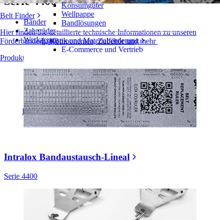
Serie 4400
Konsumgüter
Wellpappe
Belt Finder
Bänder
Bandlösungen
Zahnräder
Hier finden Sie detaillierte technische Informationen zu unseren
Werkzeuge
Logistik und Materialförderung
Förderbändern, Komponenten, Zubehör und mehr
E-Commerce und Vertrieb
Produktübersicht
Post und Paket
Reifen- und Automobilindustrie
Reifen
Automobilindustrie
EV-Batterien
Industrieproduktion
Branchenübersicht
Intralox Bandaustausch-Lineal
Serie 4400