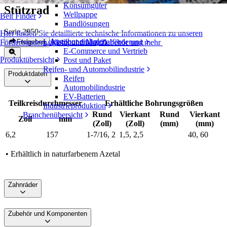
Konsumgüter
Stützrad
Wellpappe
Belt Finder
Bandlösungen
Serie 2950
Hier finden Sie detaillierte technische Informationen zu unseren
Angebot einholen
Logistik und Materialförderung
Freigeben
Förderbändern, Komponenten, Zubehör und mehr
E-Commerce und Vertrieb
Produktübersicht
Post und Paket
Reifen- und Automobilindustrie
Produktdaten
Reifen
Automobilindustrie
EV-Batterien
Teilkreisdurchmesser
Erhältliche Bohrungsgrößen
Industrieproduktion
Rund
Vierkant
Rund
Vierkant
Branchenübersicht
Zoll
mm
(Zoll)
(Zoll)
(mm)
(mm)
6,2
157
1-7/16, 2
1,5, 2,5
40, 60
• Erhältlich in naturfarbenem Azetal
Zahnräder
Zubehör und Komponenten