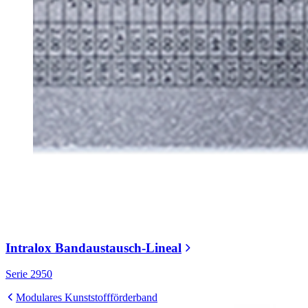
Intralox Bandaustausch-Lineal
Serie 2950
Modulares Kunststoffförderband