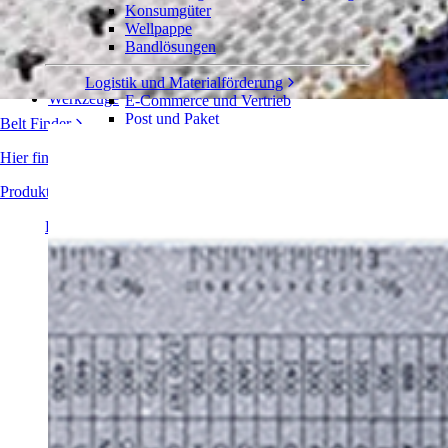
Serie 2950
Konsumgüter
Wellpappe
Bänder
Bandlösungen
Zahnräder
Zubehör und Komponenten
Logistik und Materialförderung
Werkzeuge
E-Commerce und Vertrieb
Post und Paket
Belt Finder
Reifen- und Automobilindustrie
Reifen
Hier finden Sie detaillierte technische Informationen zu unseren Fö
Automobilindustrie
EV-Batterien
Produktübersicht
Industrieproduktion
Branchenübersicht