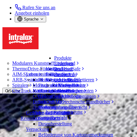
Rufen Sie uns an
Angebot einholen
Sprache
Produkte
Modulares Kunststoffförderband
Lösungen
ThermoDrive-Förderband
Intralox FoodSafe
Branchen
AIM-System
Lebensmittelindustrie
Bulk-to-Sorted
Ressourcen
ARB-System
CalcLab
Fleisch und Geflügel
Verpacken bis Palettieren
Unterstützung
Spiralen
Montageanweisungen
Fisch und Meeresfrüchte
Rufen Sie uns an
Know-How
OneTrack-Werkzeuge und -Komponenten
Konstruktionshandbücher
Obst und Gemüse
Garantien
Services
Suche
CAD-Dateien
Bakery
Geschäftsbedingungen
Technologie
Menü öffnen
Broschüren und technische Handbücher
Snacks
FAQ
Belt Finder
Auswertungsformulare
Molkerei
Unterstützung-Übersicht
Layoutoptimierung
Getränke und Behälter
Video-Anleitungen
Belt Finder
Lösungsübersicht
Ressourcenübersicht
Getränke
Modulares Kunststoffförderband
Dosenherstellung
Serie 2950
Verpackung
Azetal-Zahnräder
Beförderung von Kartonverpackungen