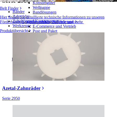
Serie 2950
Konsumgüter
Wellpappe
Belt Finder
Bänder
Bandlösungen
Zahnräder
Hier finden Sie detaillierte technische Informationen zu unseren
Zubehör und Komponenten
Logistik und Materialförderung
Förderbändern, Komponenten, Zubehör und mehr
Werkzeuge
E-Commerce und Vertrieb
Produktübersicht
Post und Paket
Reifen- und Automobilindustrie
Reifen
Automobilindustrie
EV-Batterien
Industrieproduktion
Branchenübersicht
Azetal-Zahnräder
Serie 2950