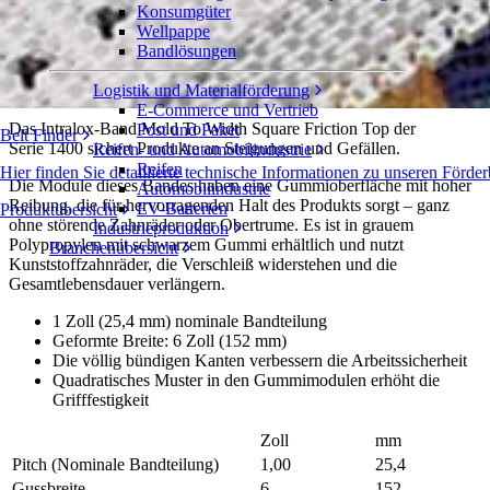
Konsumgüter
Mold To Width Square Friction Top
Wellpappe
Bandlösungen
Serie 1400
Angebot einholen
Logistik und Materialförderung
Freigeben
E-Commerce und Vertrieb
Das Intralox-Band Mold To Width Square Friction Top der
Post und Paket
Belt Finder
Serie 1400 sichert Produkte an Steigungen und Gefällen.
Reifen- und Automobilindustrie
Reifen
Hier finden Sie detaillierte technische Informationen zu unseren Fö
Die Module dieses Bandes haben eine Gummioberfläche mit hoher
Automobilindustrie
Reibung, die für hervorragenden Halt des Produkts sorgt – ganz
EV-Batterien
Produktübersicht
ohne störende Zahnräder oder Obertrume. Es ist in grauem
Industrieproduktion
Polypropylen mit schwarzem Gummi erhältlich und nutzt
Branchenübersicht
Kunststoffzahnräder, die Verschleiß widerstehen und die
Gesamtlebensdauer verlängern.
1 Zoll (25,4 mm) nominale Bandteilung
Geformte Breite: 6 Zoll (152 mm)
Die völlig bündigen Kanten verbessern die Arbeitssicherheit
Quadratisches Muster in den Gummimodulen erhöht die
Grifffestigkeit
Zoll
mm
Pitch (Nominale Bandteilung)
1,00
25,4
Gussbreite
6
152