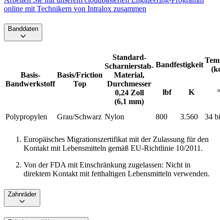
online mit Technikern von Intralox zusammen
Banddaten
Standard-
Tem
Bandfestigkeit
Scharnierstab-
(k
Basis-
Basis/Friction
Material,
Bandwerkstoff
Top
Durchmesser
lbf
K
0,24 Zoll
(6,1 mm)
Polypropylen
Grau/Schwarz
Nylon
800
3.560
34 b
Europäisches Migrationszertifikat mit der Zulassung für den
Kontakt mit Lebensmitteln gemäß EU-Richtlinie 10/2011.
Von der FDA mit Einschränkung zugelassen: Nicht in
direktem Kontakt mit fetthaltigen Lebensmitteln verwenden.
Zahnräder