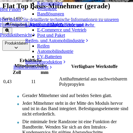
Konsumgüter
Flat Top Basis-Mitnehmer (gerade)
Wellpappe
Belt Finder
Bandlösungen
Serie 1400
Hier finden Sie detaillierte technische Informationen zu unseren
Angebot einholen
Logistik und Materialförderung
Freigeben
Förderbändern, Komponenten, Zubehör und mehr
E-Commerce und Vertrieb
Produktübersicht
Post und Paket
Reifen- und Automobilindustrie
Produktdaten
Reifen
Automobilindustrie
EV-Batterien
Erhältliche
Industrieproduktion
Mitnehmerhöhe
Verfügbare Werkstoffe
Branchenübersicht
Zoll
mm
Antihaftmaterial aus nachweisbarem
0,43
11
Polypropylen
Gerader Mitnehmer sind auf beiden Seiten glatt.
Jeder Mitnehmer steht in der Mitte des Moduls hervor
und ist in das Band integriert. Befestigungselemente sind
nicht erforderlich.
Die minimale freie Randzone ist eine Funktion der
Bandbreite. Wenden Sie sich an den Intralox-
Kundenservice für gültige Abstandsschritte.