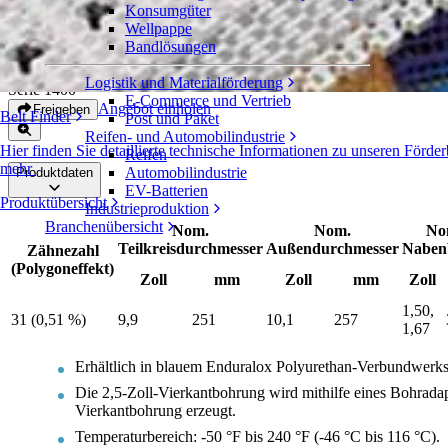
Konsumgüter
Geteilte Zahnräder aus Polyurethan-
Wellpappe
Verbundwerkstoff
Bandlösungen
Logistik und Materialförderung
Serie 1400
E-Commerce und Vertrieb
Angebot einholen
Freigeben
Belt Finder
Post und Paket
Reifen- und Automobilindustrie
Hier finden Sie detaillierte technische Informationen zu unseren För
Reifen
mehr
Automobilindustrie
Produktdaten
EV-Batterien
Produktübersicht
Industrieproduktion
Branchenübersicht
Nom.
Nom.
No
Teilkreisdurchmesser
Außendurchmesser
Nabenb
Zähnezahl
(Polygoneffekt)
Zoll
mm
Zoll
mm
Zoll
1,50,
31 (0,51 %)
9,9
251
10,1
257
1,67
Erhältlich in blauem Enduralox Polyurethan-Verbundwerks
Die 2,5-Zoll-Vierkantbohrung wird mithilfe eines Bohradap
Vierkantbohrung erzeugt.
Temperaturbereich: -50 °F bis 240 °F (-46 °C bis 116 °C).