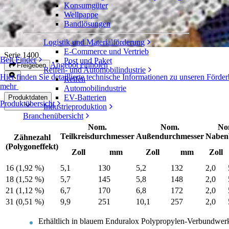
Konsumgüter
Wellpappe
Geteiltes Enduralox-Zahnrad aus
Bandlösungen
Polypropylen-Verbundwerkstoff
Logistik und Materialförderung
E-Commerce und Vertrieb
Serie 1400
Belt Finder
Post und Paket
Angebot einholen
Freigeben
Reifen- und Automobilindustrie
Hier finden Sie detaillierte technische Informationen zu unseren För
Reifen
mehr
Automobilindustrie
EV-Batterien
Produktdaten
Produktübersicht
Industrieproduktion
Branchenübersicht
Nom.
Nom.
No
Teilkreisdurchmesser
Außendurchmesser
Nabenb
Zähnezahl
(Polygoneffekt)
Zoll
mm
Zoll
mm
Zoll
16 (1,92 %)
5,1
130
5,2
132
2,0
18 (1,52 %)
5,7
145
5,8
148
2,0
21 (1,12 %)
6,7
170
6,8
172
2,0
31 (0,51 %)
9,9
251
10,1
257
2,0
Erhältlich in blauem Enduralox Polypropylen-Verbundwerk