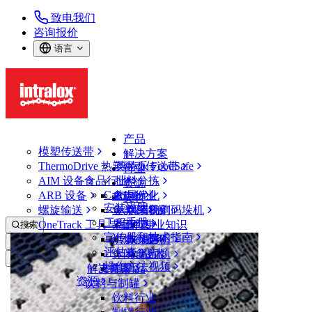
致电我们
咨询报价
语言
产品
模塑传送带
解决方案
ThermoDrive 热塑驱动传送带
英特乐 FoodSafe
行业
AIM 设备
食品行业
批料分拣
资源
CalcLab
ARB 设备
禽肉行业
布局优化
支持
安装说明
螺旋输送
鱼类和海鲜
从包装机到码垛机
联系我们
工程手册
OneTrack 工具与组件
果蔬行业
保证
专业知识
搜索
宣传册和技术指南
烘焙行业
政策声明
服务
打开菜单
评估表
休闲食品
常见问题
技术
模塑传送带
操作方法视频
解决方案
支持
乳制品
资源
饮料与制罐
产品
饮料行业
模塑传送带