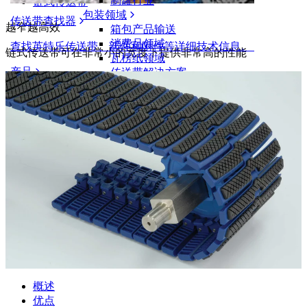
制罐行业
链式传送带
包装领域
传送带查找器
越窄越高效
箱包产品输送
消费品领域
查找英特乐传送带、部件和附件等详细技术信息。
链式传送带可在非常小的宽度下提供非常高的性能
瓦楞纸领域
产品
传送带解决方案
物流和物料搬运
电商和配送
邮政和快递
轮胎和汽车
轮胎
汽车领域
新能源汽车动力电池
工业
行业概览
概述
优点