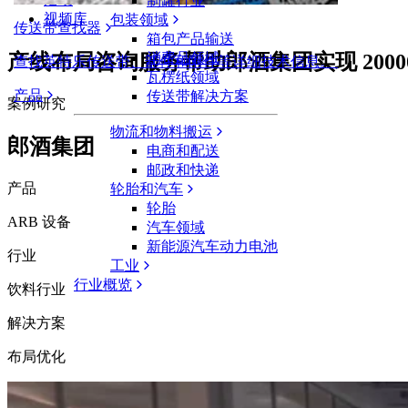
制罐行业
视频库
包装领域
传送带查找器
箱包产品输送
产线布局咨询服务帮助郎酒集团实现 2000
消费品领域
查找英特乐传送带、部件和附件等详细技术信息。
瓦楞纸领域
产品
传送带解决方案
案例研究
物流和物料搬运
郎酒集团
电商和配送
邮政和快递
产品
轮胎和汽车
轮胎
ARB 设备
汽车领域
新能源汽车动力电池
行业
工业
行业概览
饮料行业
解决方案
布局优化