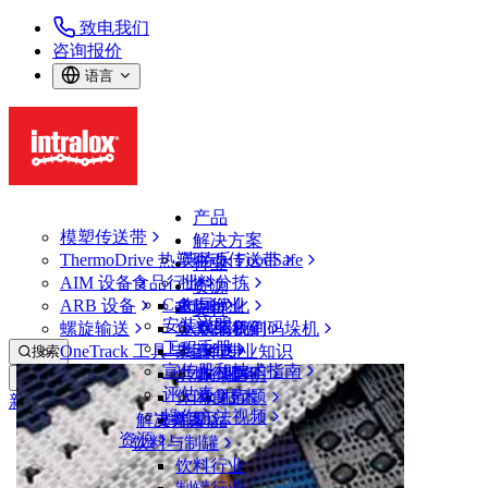
致电我们
咨询报价
语言
产品
模塑传送带
解决方案
ThermoDrive 热塑驱动传送带
英特乐 FoodSafe
行业
AIM 设备
食品行业
批料分拣
资源
CalcLab
ARB 设备
禽肉行业
布局优化
支持
安装说明
螺旋输送
鱼类和海鲜
从包装机到码垛机
联系我们
工程手册
OneTrack 工具与组件
果蔬行业
保证
专业知识
搜索
宣传册和技术指南
烘焙行业
政策声明
服务
打开菜单
评估表
休闲食品
常见问题
技术
新闻&媒体
操作方法视频
解决方案
支持
乳制品
资源
新闻与见解
饮料与制罐
案例研究
饮料行业
活动